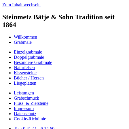
Zum Inhalt wechseln
Steinmetz Bätje & Sohn Tradition seit
1864
Willkommen
Grabmale
Einzelgrabmale
Doppelgrabmale
Besondere Grabmale
Naturfelsen
Kissensteine
Bücher / Herzen
Liegeplatten
Leistungen
Grabschmuck
Fluss- & Ziersteine
Impressum
Datenschutz
Cookie-Richtlinie
Tel.: 0 41 41 - 6 14 60