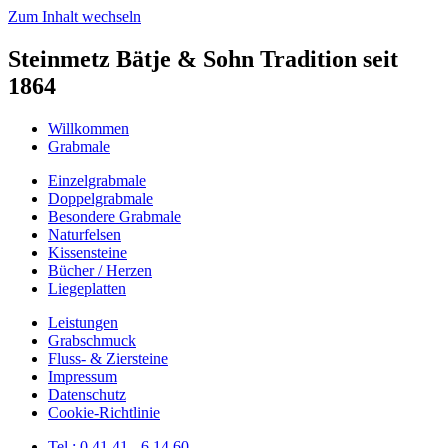
Zum Inhalt wechseln
Steinmetz Bätje & Sohn Tradition seit
1864
Willkommen
Grabmale
Einzelgrabmale
Doppelgrabmale
Besondere Grabmale
Naturfelsen
Kissensteine
Bücher / Herzen
Liegeplatten
Leistungen
Grabschmuck
Fluss- & Ziersteine
Impressum
Datenschutz
Cookie-Richtlinie
Tel.: 0 41 41 - 6 14 60